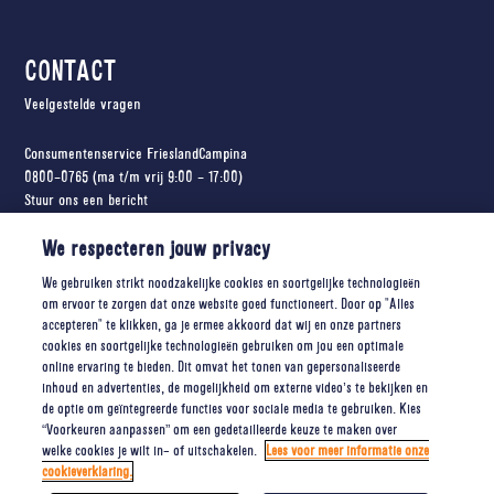
CONTACT
Veelgestelde vragen
Consumentenservice FrieslandCampina
0800-0765 (ma t/m vrij 9:00 - 17:00)
Stuur ons een bericht
Antwoordnummer 390
We respecteren jouw privacy
3800 VB Amersfoort
We gebruiken strikt noodzakelijke cookies en soortgelijke technologieën
om ervoor te zorgen dat onze website goed functioneert. Door op "Alles
VOLG ONS OP SOCIAL
accepteren" te klikken, ga je ermee akkoord dat wij en onze partners
cookies en soortgelijke technologieën gebruiken om jou een optimale
online ervaring te bieden. Dit omvat het tonen van gepersonaliseerde
inhoud en advertenties, de mogelijkheid om externe video’s te bekijken en
de optie om geïntegreerde functies voor sociale media te gebruiken. Kies
“Voorkeuren aanpassen” om een gedetailleerde keuze te maken over
welke cookies je wilt in- of uitschakelen.
Lees voor meer informatie onze
cookieverklaring.