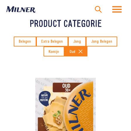
Overslaan
en
Zoeken
naar
PRODUCT CATEGORIE
de
inhoud
gaan
Belegen
Extra Belegen
Jong
Jong Belegen
Komijn
Oud