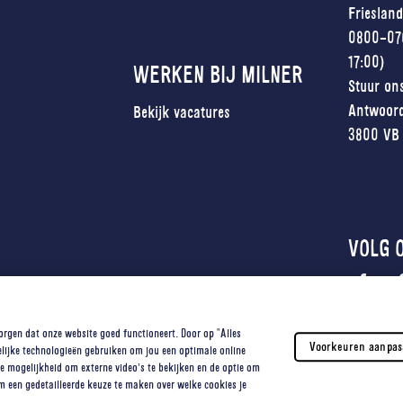
Frieslan
0800-076
17:00)
WERKEN BIJ MILNER
Stuur on
Antwoor
Bekijk vacatures
3800 VB 
VOLG 
orgen dat onze website goed functioneert. Door op "Alles
Voorkeuren aanpas
elijke technologieën gebruiken om jou een optimale online
de mogelijkheid om externe video’s te bekijken en de optie om
n
Contact
Cookie instellingen
m een gedetailleerde keuze te maken over welke cookies je