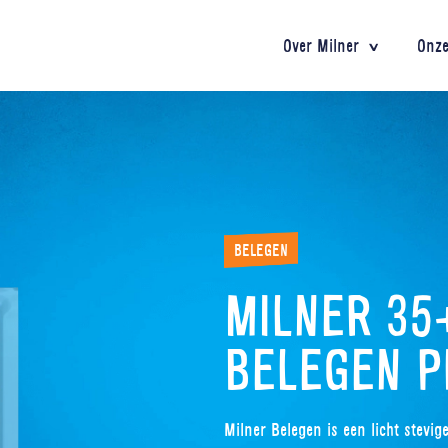
Over Milner
Onze
Milner 30+ kaas gemaakt?
BELEGEN
aamheid
MILNER 35
BELEGEN P
Milner Belegen is een licht stevi