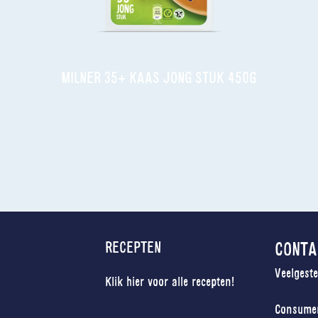
MILNER 35+ KAAS JONG STUK 450G
RECEPTEN
CONTA
Veelgest
Klik hier voor alle recepten!
Consumen