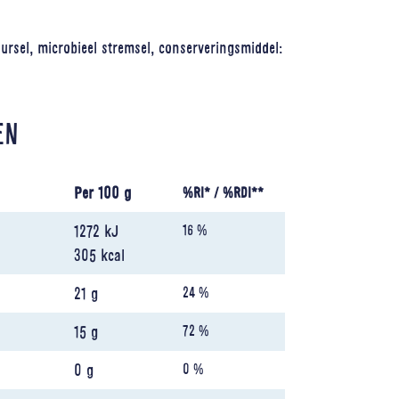
ursel, microbieel stremsel, conserveringsmiddel:
EN
Per 100 g
%RI* / %RDI**
1272 kJ
16 %
305 kcal
21 g
24 %
15 g
72 %
0 g
0 %