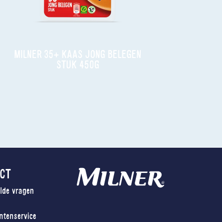
MILNER 35+ KAAS JONG BELEGEN
STUK 450G
CT
elde vragen
tenservice