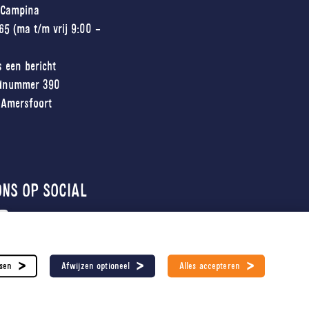
dCampina
5 (ma t/m vrij 9:00 -
s een bericht
dnummer 390
Amersfoort
ONS OP SOCIAL
sen
Afwijzen optioneel
Alles accepteren
© 2026 | Milner