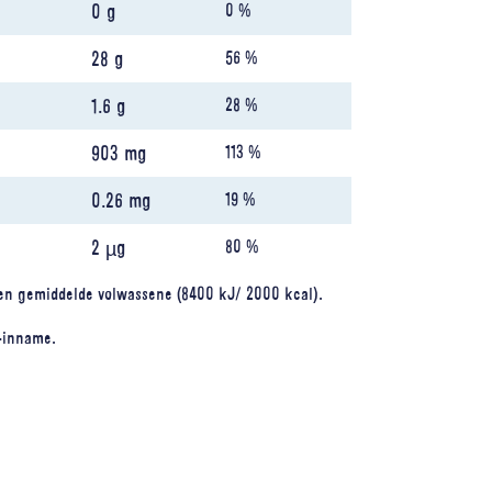
0 g
0 %
28 g
56 %
1.6 g
28 %
903 mg
113 %
0.26 mg
19 %
2 µg
80 %
n gemiddelde volwassene (8400 kJ/ 2000 kcal).
-inname.