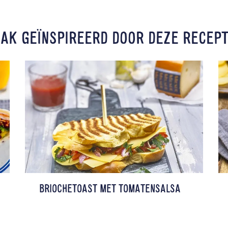
Twitter
Facebook
AK GEÏNSPIREERD DOOR DEZE RECEP
Pinterest
E-mail
Kopieer URL
BRIOCHETOAST MET TOMATENSALSA